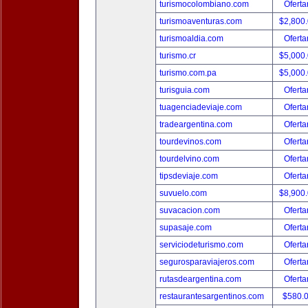
turismocolombiano.com
Oferta
turismoaventuras.com
$2,800
turismoaldia.com
Oferta
turismo.cr
$5,000
turismo.com.pa
$5,000
turisguia.com
Oferta
tuagenciadeviaje.com
Oferta
tradeargentina.com
Oferta
tourdevinos.com
Oferta
tourdelvino.com
Oferta
tipsdeviaje.com
Oferta
suvuelo.com
$8,900
suvacacion.com
Oferta
supasaje.com
Oferta
serviciodeturismo.com
Oferta
segurosparaviajeros.com
Oferta
rutasdeargentina.com
Oferta
restaurantesargentinos.com
$580.