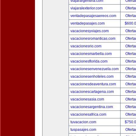
viajarargentina.com
Oferta
viajaralexterior.com
Oferta
ventadepasajesaereos.com
Oferta
ventadepasajes.com
$600.
vacacionesyviajes.com
Oferta
vacacionesromanticas.com
Oferta
vacacionesrio.com
Oferta
vacacionesmarbella.com
Oferta
vacacionesflorida.com
Oferta
vacacionesenvenezuela.com
Oferta
vacacionesenhoteles.com
Oferta
vacacionesdeaventura.com
Oferta
vacacionescartagena.com
Oferta
vacacionesasia.com
Oferta
vacacionesargentina.com
Oferta
vacacionesafrica.com
Oferta
tuvacacion.com
$750.
tuspasajes.com
Oferta