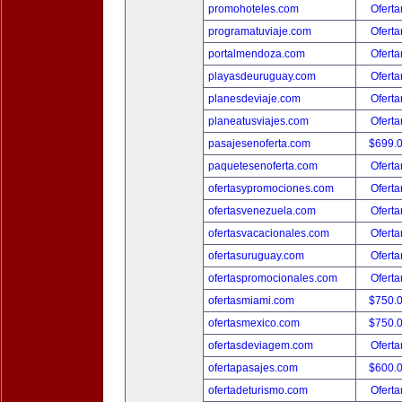
promohoteles.com
Oferta
programatuviaje.com
Oferta
portalmendoza.com
Oferta
playasdeuruguay.com
Oferta
planesdeviaje.com
Oferta
planeatusviajes.com
Oferta
pasajesenoferta.com
$699.
paquetesenoferta.com
Oferta
ofertasypromociones.com
Oferta
ofertasvenezuela.com
Oferta
ofertasvacacionales.com
Oferta
ofertasuruguay.com
Oferta
ofertaspromocionales.com
Oferta
ofertasmiami.com
$750.
ofertasmexico.com
$750.
ofertasdeviagem.com
Oferta
ofertapasajes.com
$600.
ofertadeturismo.com
Oferta