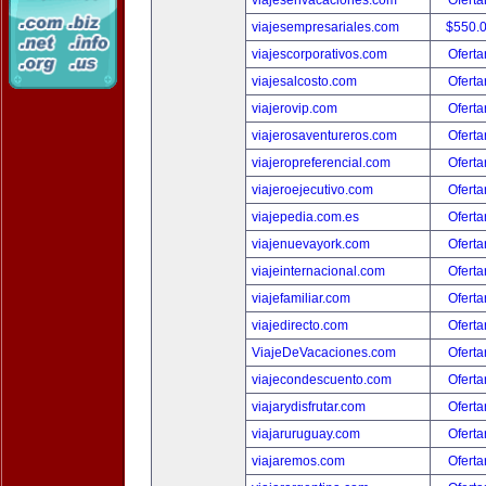
viajesenvacaciones.com
Oferta
viajesempresariales.com
$550.
viajescorporativos.com
Oferta
viajesalcosto.com
Oferta
viajerovip.com
Oferta
viajerosaventureros.com
Oferta
viajeropreferencial.com
Oferta
viajeroejecutivo.com
Oferta
viajepedia.com.es
Oferta
viajenuevayork.com
Oferta
viajeinternacional.com
Oferta
viajefamiliar.com
Oferta
viajedirecto.com
Oferta
ViajeDeVacaciones.com
Oferta
viajecondescuento.com
Oferta
viajarydisfrutar.com
Oferta
viajaruruguay.com
Oferta
viajaremos.com
Oferta