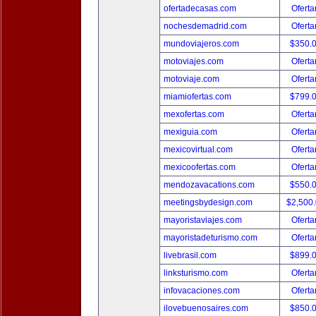
ofertadecasas.com
Oferta
nochesdemadrid.com
Oferta
mundoviajeros.com
$350.
motoviajes.com
Oferta
motoviaje.com
Oferta
miamiofertas.com
$799.
mexofertas.com
Oferta
mexiguia.com
Oferta
mexicovirtual.com
Oferta
mexicoofertas.com
Oferta
mendozavacations.com
$550.
meetingsbydesign.com
$2,500
mayoristaviajes.com
Oferta
mayoristadeturismo.com
Oferta
livebrasil.com
$899.
linksturismo.com
Oferta
infovacaciones.com
Oferta
ilovebuenosaires.com
$850.