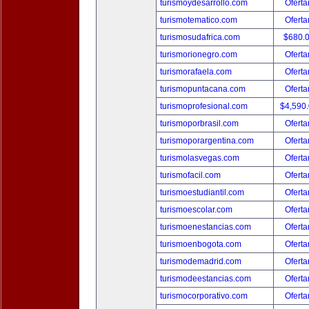
turismoydesarrollo.com
Oferta
turismotematico.com
Oferta
turismosudafrica.com
$680.
turismorionegro.com
Oferta
turismorafaela.com
Oferta
turismopuntacana.com
Oferta
turismoprofesional.com
$4,590
turismoporbrasil.com
Oferta
turismoporargentina.com
Oferta
turismolasvegas.com
Oferta
turismofacil.com
Oferta
turismoestudiantil.com
Oferta
turismoescolar.com
Oferta
turismoenestancias.com
Oferta
turismoenbogota.com
Oferta
turismodemadrid.com
Oferta
turismodeestancias.com
Oferta
turismocorporativo.com
Oferta