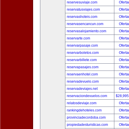
reservesuviaje.com
Oferta
reservatusviajes.com
Oferta
reservashoteis.com
Oferta
reservasencancun.com
Oferta
reservasalojamiento.com
Oferta
reservarte.com
Oferta
reservarpasaje.com
Oferta
reservarboletos.com
Oferta
reservarbillete.com
Oferta
reservapasajes.com
Oferta
reservaenhotel.com
Oferta
reservadevuelo.com
Oferta
reservadeviajes.net
Oferta
reservaciondevuelos.com
$28,995
relatosdeviaje.com
Oferta
rankingdehoteles.com
Oferta
provinciadecordoba.com
Oferta
propiedadesturisticas.com
Oferta