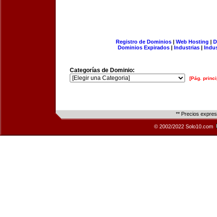
Registro de Dominios
|
Web Hosting
|
D
Dominios Expirados
|
Industrias
|
Indu
Categorías de Dominio:
[Pág. princi
** Precios expre
© 2002/2022 Solo10.com