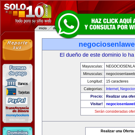
negociosenlaw
El dueño de este dominio lo ha
Mayusculas:
NEGOCIOSENL
Minusculas:
negociosenlawe
Longitud:
15 caracteres
Categorias:
Internet
,
Negocio
Precio:
Realizar una ofer
Visitar!
negociosenlawe
Serán consideradas ofer
Realizar una Oferta