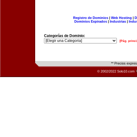
Registro de Dominios
|
Web Hosting
|
D
Dominios Expirados
|
Industrias
|
Indu
Categorías de Dominio:
[Pág. princi
** Precios expre
© 2002/2022 Solo10.com