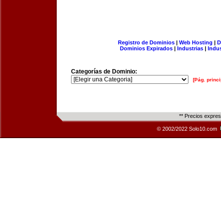
Registro de Dominios
|
Web Hosting
|
D
Dominios Expirados
|
Industrias
|
Indu
Categorías de Dominio:
[Pág. princi
** Precios expre
© 2002/2022 Solo10.com