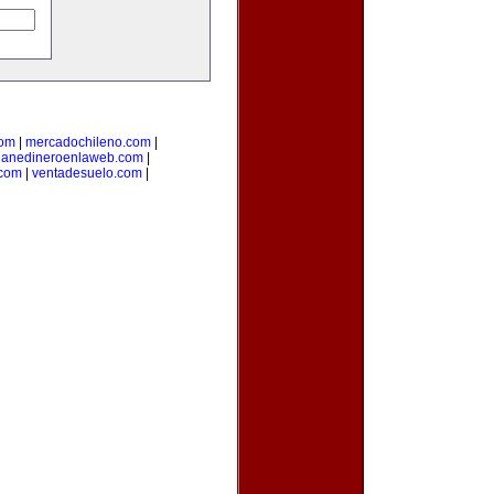
com
|
mercadochileno.com
|
ganedineroenlaweb.com
|
.com
|
ventadesuelo.com
|