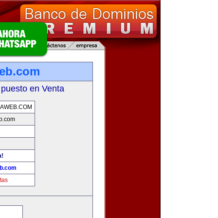
web.com
 puesto en Venta
LAWEB.COM
b.com
a!
eb.com
tas