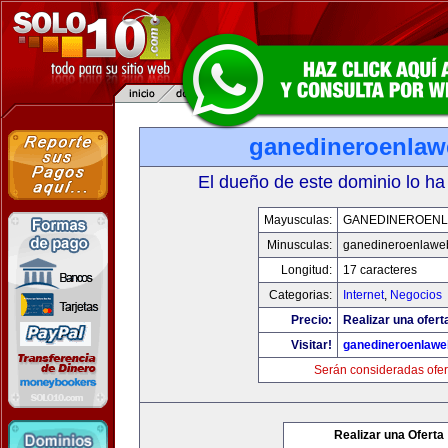
ganedineroenla
El dueño de este dominio lo ha
Mayusculas:
GANEDINEROEN
Minusculas:
ganedineroenlawe
Longitud:
17 caracteres
Categorias:
Internet
,
Negocios
Precio:
Realizar una ofert
Visitar!
ganedineroenlaw
Serán consideradas ofer
Realizar una Oferta