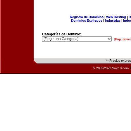
Registro de Dominios
|
Web Hosting
|
D
Dominios Expirados
|
Industrias
|
Indu
Categorías de Dominio:
[Pág. princi
** Precios expre
© 2002/2022 Solo10.com