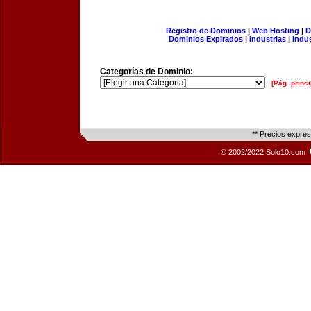
Registro de Dominios
|
Web Hosting
|
D
Dominios Expirados
|
Industrias
|
Indu
Categorías de Dominio:
[Pág. princi
** Precios expre
© 2002/2022 Solo10.com