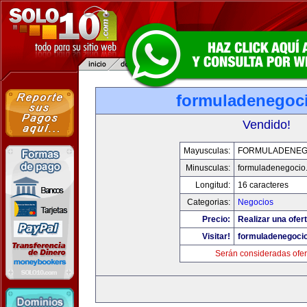
formuladenegoc
Vendido!
Mayusculas:
FORMULADENEG
Minusculas:
formuladenegocio
Longitud:
16 caracteres
Categorias:
Negocios
Precio:
Realizar una ofert
Visitar!
formuladenegoci
Serán consideradas ofer