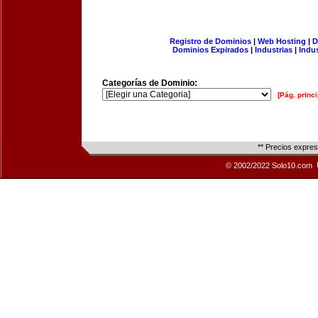
Registro de Dominios
|
Web Hosting
|
D
Dominios Expirados
|
Industrias
|
Indu
Categorías de Dominio:
[Pág. princi
** Precios expre
© 2002/2022 Solo10.com