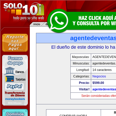
agentedeventa
El dueño de este dominio lo ha
Mayusculas:
AGENTEDEVEN
Minusculas:
agentedeventas
Longitud:
14 caracteres
Categorias:
Negocios
Precio:
$599.00
Visitar!
agentedeventa
Serán consideradas ofer
R